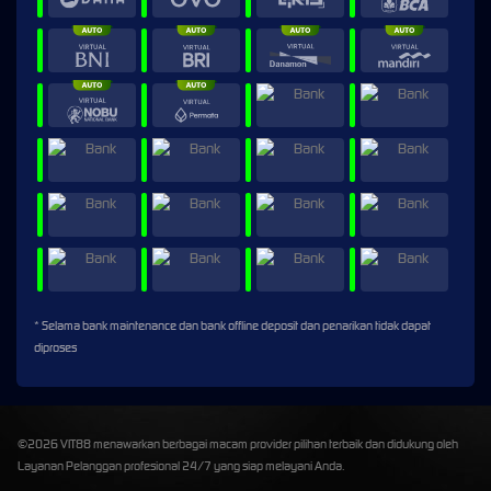
* Selama bank maintenance dan bank offline deposit dan penarikan tidak dapat
diproses
©2026 VIT88 menawarkan berbagai macam provider pilihan terbaik dan didukung oleh
Layanan Pelanggan profesional 24/7 yang siap melayani Anda.