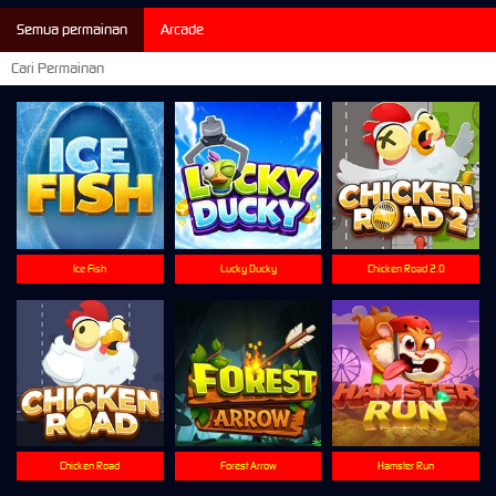
Semua permainan
Arcade
Ice Fish
Lucky Ducky
Chicken Road 2.0
Chicken Road
Forest Arrow
Hamster Run