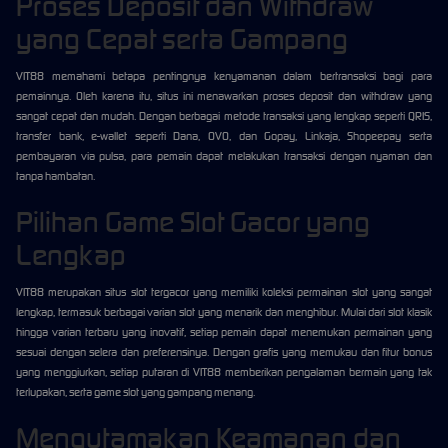
Proses Deposit dan Withdraw
yang Cepat serta Gampang
VIT88 memahami betapa pentingnya kenyamanan dalam bertransaksi bagi para
pemainnya. Oleh karena itu, situs ini menawarkan proses deposit dan withdraw yang
sangat cepat dan mudah. Dengan berbagai metode transaksi yang lengkap seperti QRIS,
transfer bank, e-wallet seperti Dana, OVO, dan Gopay, Linkaja, Shopeepay serta
pembayaran via pulsa, para pemain dapat melakukan transaksi dengan nyaman dan
tanpa hambatan.
Pilihan Game Slot Gacor yang
Lengkap
VIT88 merupakan situs slot tergacor yang memiliki koleksi permainan slot yang sangat
lengkap, termasuk berbagai varian slot yang menarik dan menghibur. Mulai dari slot klasik
hingga varian terbaru yang inovatif, setiap pemain dapat menemukan permainan yang
sesuai dengan selera dan preferensinya. Dengan grafis yang memukau dan fitur bonus
yang menggiurkan, setiap putaran di VIT88 memberikan pengalaman bermain yang tak
terlupakan, serta game slot yang gampang menang.
Mengutamakan Keamanan dan