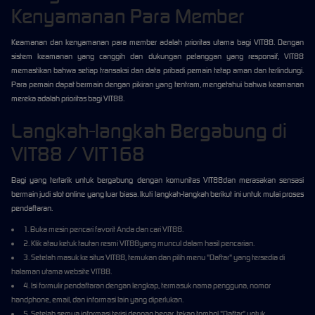
Kenyamanan Para Member
Keamanan dan kenyamanan para member adalah prioritas utama bagi VIT88. Dengan
sistem keamanan yang canggih dan dukungan pelanggan yang responsif, VIT88
memastikan bahwa setiap transaksi dan data pribadi pemain tetap aman dan terlindungi.
Para pemain dapat bermain dengan pikiran yang tentram, mengetahui bahwa keamanan
mereka adalah prioritas bagi VIT88.
Langkah-langkah Bergabung di
VIT88 / VIT168
Bagi yang tertarik untuk bergabung dengan komunitas VIT88dan merasakan sensasi
bermain judi slot online yang luar biasa. Ikuti langkah-langkah berikut ini untuk mulai proses
pendaftaran.
1. Buka mesin pencari favorit Anda dan cari VIT88.
2. Klik atau ketuk tautan resmi VIT88yang muncul dalam hasil pencarian.
3. Setelah masuk ke situs VIT88, temukan dan pilih menu "Daftar" yang tersedia di
halaman utama website VIT88.
4. Isi formulir pendaftaran dengan lengkap, termasuk nama pengguna, nomor
handphone, email, dan informasi lain yang diperlukan.
5. Setelah semua informasi terisi dengan benar, tekan tombol "Daftar" untuk