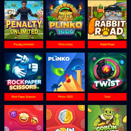
Penalty Unlimited
Plinko Aztec
Rabbit Road
Rock Paper Scissors
Plinko 1000
Twist