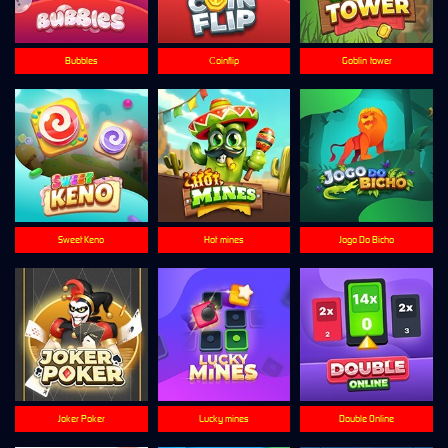
Bubbles
Сoinflip
Goblin-tower
Sweet Keno
Hot-mines
Jogo Do Bicho
Joker Poker
Lucky mines
Double Online