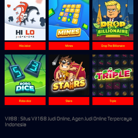
Hilo Joker
Mines
Drop The Billionaire
Robo dice
Stairs
Triple
Vit88 : Situs Vit168 Judi Online, Agen Judi Online Terpercaya
Indonesia