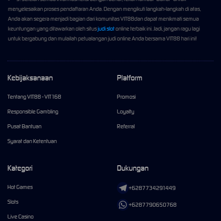
menyelesaikan proses pendaftaran Anda. Dengan mengikuti langkah-langkah di atas,
Anda akan segera menjadi bagian dari komunitas VIT88dan dapat menikmati semua
keuntungan yang ditawarkan oleh situs
judi slot
online terbaik ini. Jadi, jangan ragu lagi
untuk bergabung dan mulailah petualangan judi online Anda bersama VIT88 hari ini!
Kebijaksanaan
Platform
Tentang VIT88 - VIT168
Promosi
Responsible Gambling
Loyalty
Pusat Bantuan
Referral
Syarat dan Ketentuan
Kategori
Dukungan
Hot Games
+6287734291449
Slots
+6287790650768
Live Casino