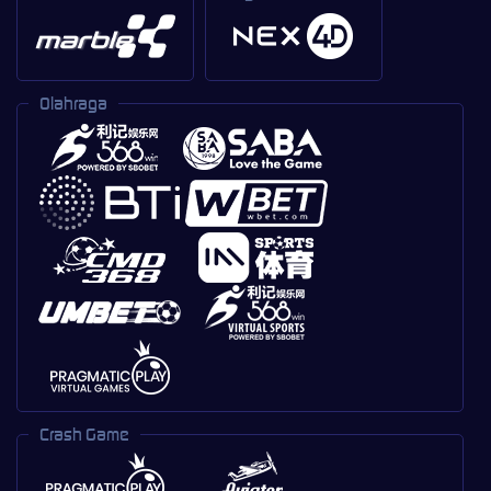
Olahraga
Crash Game