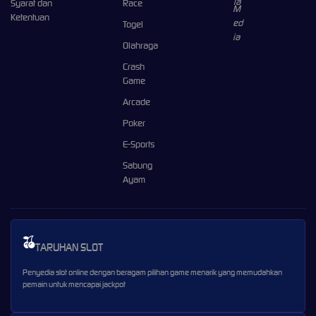
Syarat dan
Race
Ketentuan
Togel
Olahraga
Crash
Game
Arcade
Poker
E-Sports
Sabung
Ayam
TARUHAN SLOT
Penyedia slot online dengan beragam pilihan game menarik yang memudahkan
pemain untuk mencapai jackpot