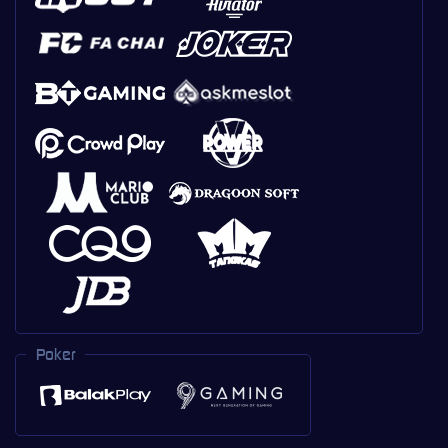
Poker