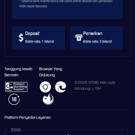
* Selama bank maintenance dan bank offline deposit dan penarikan
tidak dapat diproses
Deposit
Penarikan
Rata-rata 1 Menit
Rata-rata 3 Menit
Tanggung Jawab
Browser Yang
Bermain
Didukung
©2026 VIT88. Hak cipta
dilindungi | 18+
Platform Penyedia Layanan
Slots