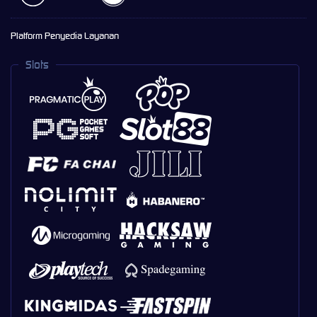
Platform Penyedia Layanan
Slots