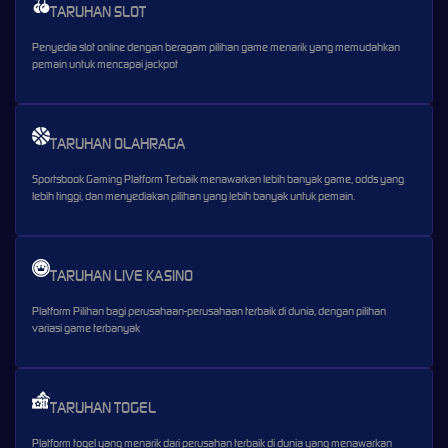
TARUHAN SLOT
Penyedia slot online dengan beragam pilihan game menarik yang memudahkan
pemain untuk mencapai jackpot
TARUHAN OLAHRAGA
Sportsbook Gaming Platform Terbaik menawarkan lebih banyak game, odds yang
lebih tinggi, dan menyediakan pilihan yang lebih banyak untuk pemain.
TARUHAN LIVE KASINO
Platform Pilihan bagi perusahaan-perusahaan terbaik di dunia, dengan pilihan
variasi game terbanyak
TARUHAN TOGEL
Platform togel yang menarik dari perusahan terbaik di dunia yang menawarkan