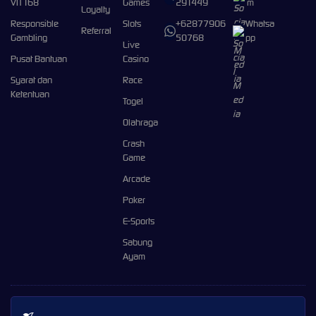
VIT168
Games
291449
m
Loyalty
Responsible
Slots
+62877906
Whatsa
Referral
Gambling
50768
pp
Live
Pusat Bantuan
Casino
Syarat dan
Race
Ketentuan
Togel
Olahraga
Crash
Game
Arcade
Poker
E-Sports
Sabung
Ayam