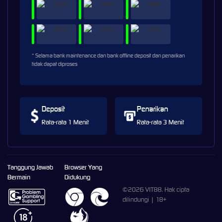
* Selama bank maintenance dan bank offline deposit dan penarikan
tidak dapat diproses
Deposit
Penarikan
Rata-rata 1 Menit
Rata-rata 3 Menit
Tanggung Jawab
Browser Yang
Bermain
Didukung
©2026 VIT88. Hak cipta
dilindungi | 18+