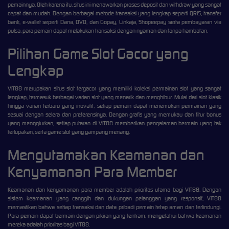
pemainnya. Oleh karena itu, situs ini menawarkan proses deposit dan withdraw yang sangat
cepat dan mudah. Dengan berbagai metode transaksi yang lengkap seperti QRIS, transfer
bank, e-wallet seperti Dana, OVO, dan Gopay, Linkaja, Shopeepay serta pembayaran via
pulsa, para pemain dapat melakukan transaksi dengan nyaman dan tanpa hambatan.
Pilihan Game Slot Gacor yang
Lengkap
VIT88 merupakan situs slot tergacor yang memiliki koleksi permainan slot yang sangat
lengkap, termasuk berbagai varian slot yang menarik dan menghibur. Mulai dari slot klasik
hingga varian terbaru yang inovatif, setiap pemain dapat menemukan permainan yang
sesuai dengan selera dan preferensinya. Dengan grafis yang memukau dan fitur bonus
yang menggiurkan, setiap putaran di VIT88 memberikan pengalaman bermain yang tak
terlupakan, serta game slot yang gampang menang.
Mengutamakan Keamanan dan
Kenyamanan Para Member
Keamanan dan kenyamanan para member adalah prioritas utama bagi VIT88. Dengan
sistem keamanan yang canggih dan dukungan pelanggan yang responsif, VIT88
memastikan bahwa setiap transaksi dan data pribadi pemain tetap aman dan terlindungi.
Para pemain dapat bermain dengan pikiran yang tentram, mengetahui bahwa keamanan
mereka adalah prioritas bagi VIT88.