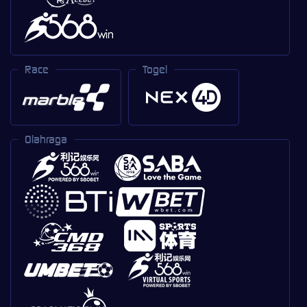
Race
Togel
Olahraga