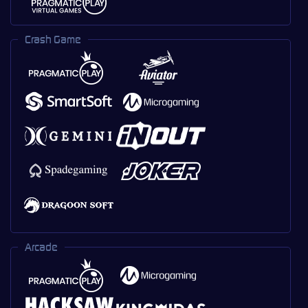
Crash Game
Arcade