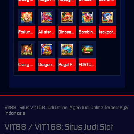
Fortune King Jackpot
All-star Fishing
Dinosaur Tycoon
Bombing Fishing
Jackpot Fishing
Crazy Hunter 2
Dragon Treasure
Royal Fishing
FORTUNE ZOMBIE
Vit88 : Situs Vit168 Judi Online, Agen Judi Online Terpercaya
Indonesia
VIT88 / VIT168: Situs Judi Slot