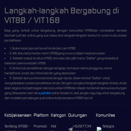
Langkah-langkah Bergabung di
VIT88 / VIT168
Bagi yang tertarik untuk bergabung dengan komunitas VIT88dan merasakan sensasi
bermain judi slot online yang luar biasa. Ikuti langkah-langkah berikut ini untuk mulai proses
pendaftaran.
1. Buka mesin pencari favorit Anda dan cari VIT88.
2. Klik atau ketuk tautan resmi VIT88yang muncul dalam hasil pencarian.
3. Setelah masuk ke situs VIT88, temukan dan pilih menu "Daftar" yang tersedia di
halaman utama website VIT88.
4. Isi formulir pendaftaran dengan lengkap, termasuk nama pengguna, nomor
handphone, email, dan informasi lain yang diperlukan.
5. Setelah semua informasi terisi dengan benar, tekan tombol "Daftar" untuk
menyelesaikan proses pendaftaran Anda. Dengan mengikuti langkah-langkah di atas, Anda
akan segera menjadi bagian dari komunitas VIT88dan dapat menikmati semua keuntungan
yang ditawarkan oleh situs
judi slot
online terbaik ini. Jadi, jangan ragu lagi untuk bergabung
dan mulailah petualangan judi online Anda bersama VIT88 hari ini!
Kebijaksanaan
Platform
Kategori
Dukungan
Komunitas
Tentang VIT88 -
Promosi
Hot
+6287734
Telegra