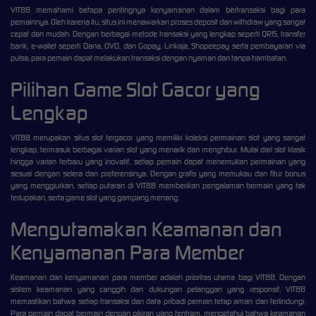
VIT88 memahami betapa pentingnya kenyamanan dalam bertransaksi bagi para
pemainnya. Oleh karena itu, situs ini menawarkan proses deposit dan withdraw yang sangat
cepat dan mudah. Dengan berbagai metode transaksi yang lengkap seperti QRIS, transfer
bank, e-wallet seperti Dana, OVO, dan Gopay, Linkaja, Shopeepay serta pembayaran via
pulsa, para pemain dapat melakukan transaksi dengan nyaman dan tanpa hambatan.
Pilihan Game Slot Gacor yang
Lengkap
VIT88 merupakan situs slot tergacor yang memiliki koleksi permainan slot yang sangat
lengkap, termasuk berbagai varian slot yang menarik dan menghibur. Mulai dari slot klasik
hingga varian terbaru yang inovatif, setiap pemain dapat menemukan permainan yang
sesuai dengan selera dan preferensinya. Dengan grafis yang memukau dan fitur bonus
yang menggiurkan, setiap putaran di VIT88 memberikan pengalaman bermain yang tak
terlupakan, serta game slot yang gampang menang.
Mengutamakan Keamanan dan
Kenyamanan Para Member
Keamanan dan kenyamanan para member adalah prioritas utama bagi VIT88. Dengan
sistem keamanan yang canggih dan dukungan pelanggan yang responsif, VIT88
memastikan bahwa setiap transaksi dan data pribadi pemain tetap aman dan terlindungi.
Para pemain dapat bermain dengan pikiran yang tentram, mengetahui bahwa keamanan