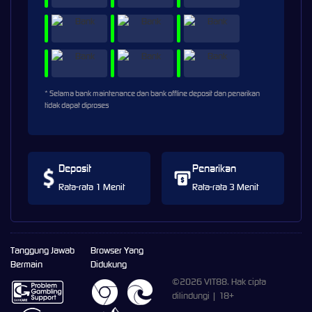
* Selama bank maintenance dan bank offline deposit dan penarikan
tidak dapat diproses
Deposit
Penarikan
Rata-rata 1 Menit
Rata-rata 3 Menit
Tanggung Jawab
Browser Yang
Bermain
Didukung
©2026 VIT88. Hak cipta
dilindungi | 18+