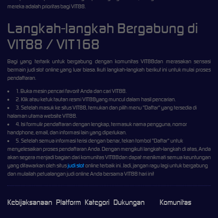
mereka adalah prioritas bagi VIT88.
Langkah-langkah Bergabung di
VIT88 / VIT168
Bagi yang tertarik untuk bergabung dengan komunitas VIT88dan merasakan sensasi
bermain judi slot online yang luar biasa. Ikuti langkah-langkah berikut ini untuk mulai proses
pendaftaran.
1. Buka mesin pencari favorit Anda dan cari VIT88.
2. Klik atau ketuk tautan resmi VIT88yang muncul dalam hasil pencarian.
3. Setelah masuk ke situs VIT88, temukan dan pilih menu "Daftar" yang tersedia di
halaman utama website VIT88.
4. Isi formulir pendaftaran dengan lengkap, termasuk nama pengguna, nomor
handphone, email, dan informasi lain yang diperlukan.
5. Setelah semua informasi terisi dengan benar, tekan tombol "Daftar" untuk
menyelesaikan proses pendaftaran Anda. Dengan mengikuti langkah-langkah di atas, Anda
akan segera menjadi bagian dari komunitas VIT88dan dapat menikmati semua keuntungan
yang ditawarkan oleh situs
judi slot
online terbaik ini. Jadi, jangan ragu lagi untuk bergabung
dan mulailah petualangan judi online Anda bersama VIT88 hari ini!
Kebijaksanaan
Platform
Kategori
Dukungan
Komunitas