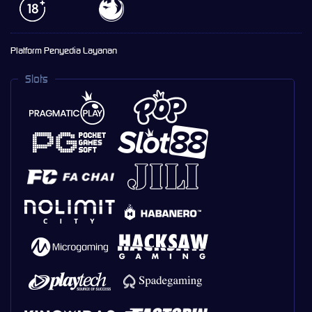
Platform Penyedia Layanan
Slots