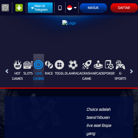
Main di
MASUK
DAFTAR
Telegram
HOT
SLOTS
LIVE
RACE
TOGEL
OLAHRAGA
CRASH
ARCADE
POKER
E-
SABUN
GAMES
CASINO
GAME
SPORTS
AYAM
Choice adalah
brand hiburan
live asal Eropa
yang