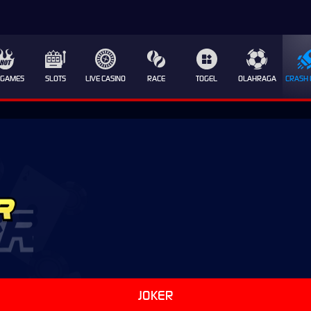
 GAMES
SLOTS
LIVE CASINO
RACE
TOGEL
OLAHRAGA
CRASH
JOKER