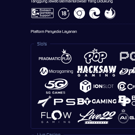
Tanggung Jawab Bermain
Browser Yang Didukung
Platform Penyedia Layanan
Slots
Live Casino