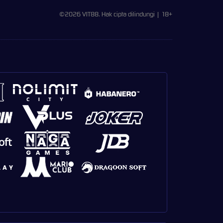
©2026 VIT88. Hak cipta dilindungi | 18+