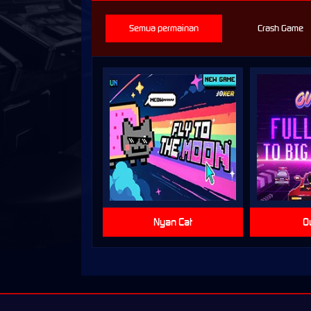
Semua permainan
Crash Game
Nyan Cat
O