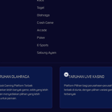
Race
Togel
Olahraga
Crash Game
Arcade
Poker
E-Sports
Sabung Ayam
RUHAN OLAHRAGA
TARUHAN LIVE KASINO
ook Gaming Platform Terbaik
Platform Pilihan bagi perusahaan-perusa
kan lebih banyak game, odds yang lebih
terbaik di dunia, dengan pilihan variasi g
 dan menyediakan pilihan yang lebih
terbanyak
untuk pemain.