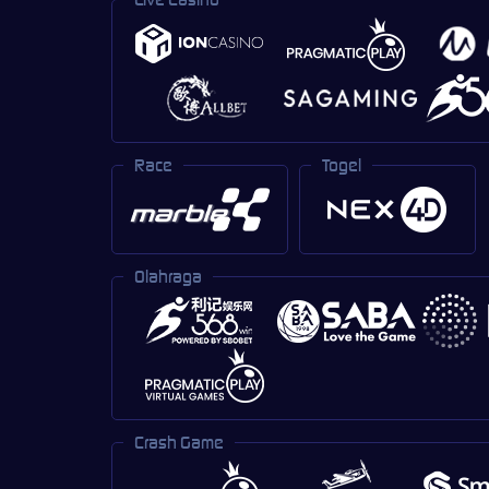
Race
Togel
Olahraga
Crash Game