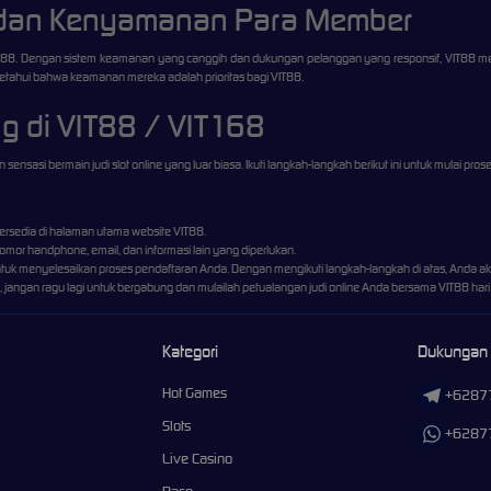
an Kenyamanan Para Member
88. Dengan sistem keamanan yang canggih dan dukungan pelanggan yang responsif, VIT88 mema
getahui bahwa keamanan mereka adalah prioritas bagi VIT88.
 di VIT88 / VIT168
sasi bermain judi slot online yang luar biasa. Ikuti langkah-langkah berikut ini untuk mulai pros
tersedia di halaman utama website VIT88.
omor handphone, email, dan informasi lain yang diperlukan.
" untuk menyelesaikan proses pendaftaran Anda. Dengan mengikuti langkah-langkah di atas, Anda 
adi, jangan ragu lagi untuk bergabung dan mulailah petualangan judi online Anda bersama VIT88 hari 
Kategori
Dukungan
Hot Games
+6287
Slots
+6287
Live Casino