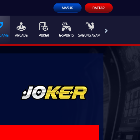
MASUK
DAFTAR
 GAME
ARCADE
POKER
E-SPORTS
SABUNG AYAM
PROMOSI