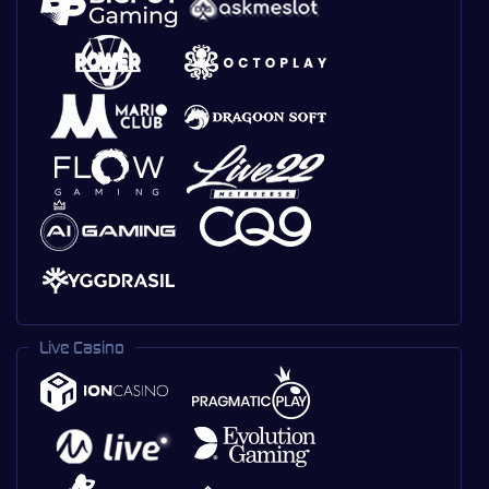
Live Casino