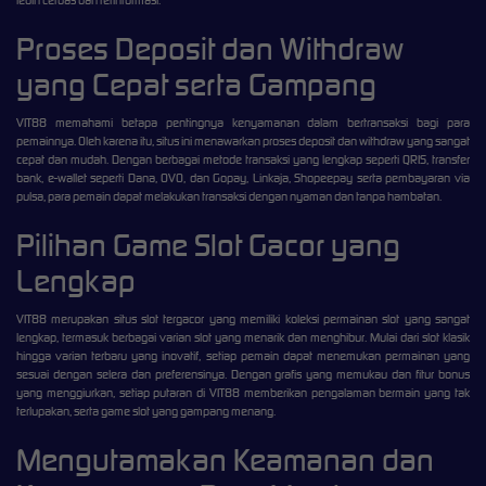
Proses Deposit dan Withdraw
yang Cepat serta Gampang
VIT88 memahami betapa pentingnya kenyamanan dalam bertransaksi bagi para
pemainnya. Oleh karena itu, situs ini menawarkan proses deposit dan withdraw yang sangat
cepat dan mudah. Dengan berbagai metode transaksi yang lengkap seperti QRIS, transfer
bank, e-wallet seperti Dana, OVO, dan Gopay, Linkaja, Shopeepay serta pembayaran via
pulsa, para pemain dapat melakukan transaksi dengan nyaman dan tanpa hambatan.
Pilihan Game Slot Gacor yang
Lengkap
VIT88 merupakan situs slot tergacor yang memiliki koleksi permainan slot yang sangat
lengkap, termasuk berbagai varian slot yang menarik dan menghibur. Mulai dari slot klasik
hingga varian terbaru yang inovatif, setiap pemain dapat menemukan permainan yang
sesuai dengan selera dan preferensinya. Dengan grafis yang memukau dan fitur bonus
yang menggiurkan, setiap putaran di VIT88 memberikan pengalaman bermain yang tak
terlupakan, serta game slot yang gampang menang.
Mengutamakan Keamanan dan