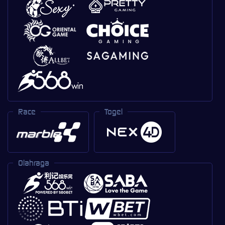
Race
Togel
Olahraga