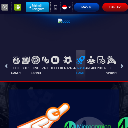
Main di
MASUK
DAFTAR
Telegram
HOT
SLOTS
LIVE
RACE
TOGEL
OLAHRAGA
CRASH
ARCADE
POKER
E-
SABUN
GAMES
CASINO
GAME
SPORTS
AYAM