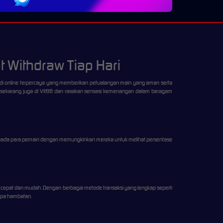
t Withdraw Tiap Hari
en judi online terpercaya yang memberikan petualangan main yang aman serta
ah sekarang juga di Vit88 dan rasakan sensasi kemenangan dalam beragam
gi kepada para pemain dengan memungkinkan mereka untuk melihat persentase
 cepat dan mudah. Dengan berbagai metode transaksi yang lengkap seperti
anpa hambatan.