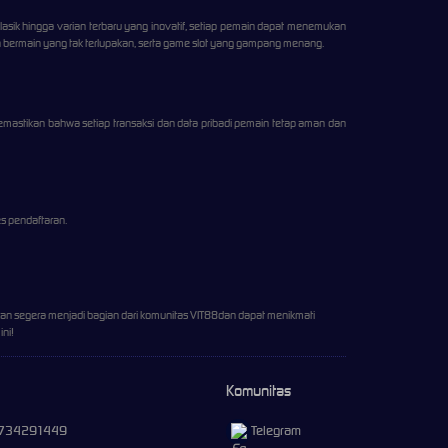
 klasik hingga varian terbaru yang inovatif, setiap pemain dapat menemukan
 bermain yang tak terlupakan, serta game slot yang gampang menang.
stikan bahwa setiap transaksi dan data pribadi pemain tetap aman dan
es pendaftaran.
akan segera menjadi bagian dari komunitas VIT88dan dapat menikmati
ini!
Komunitas
734291449
Telegram