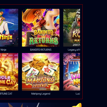
 Ninja
BANDITO RETURNS
Legacy of Kong Maxways
RTUNE CAT
Mahjong Legend
Lucky Neko