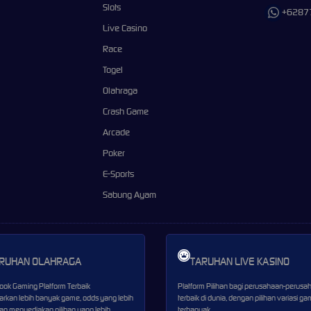
Slots
+6287
Live Casino
Race
Togel
Olahraga
Crash Game
Arcade
Poker
E-Sports
Sabung Ayam
RUHAN OLAHRAGA
TARUHAN LIVE KASINO
ook Gaming Platform Terbaik
Platform Pilihan bagi perusahaan-perusa
kan lebih banyak game, odds yang lebih
terbaik di dunia, dengan pilihan variasi g
 dan menyediakan pilihan yang lebih
terbanyak