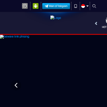
Main di Telegram
HOT