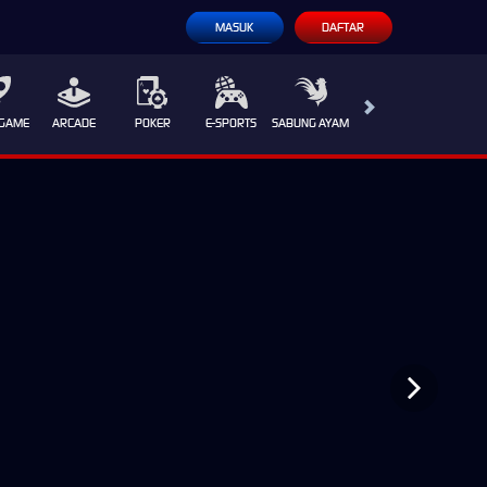
MASUK
DAFTAR
 GAME
ARCADE
POKER
E-SPORTS
SABUNG AYAM
PROMOSI