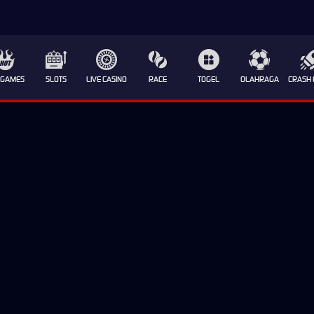
 GAMES
SLOTS
LIVE CASINO
RACE
TOGEL
OLAHRAGA
CRASH