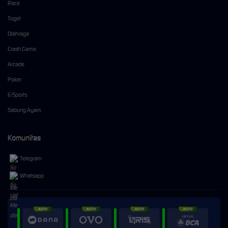
Race
Togel
Olahraga
Crash Game
Arcade
Poker
E-Sports
Sabung Ayam
Komunitas
Telegram
Whatsapp