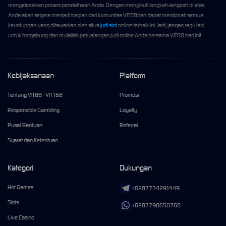
menyelesaikan proses pendaftaran Anda. Dengan mengikuti langkah-langkah di atas,
Anda akan segera menjadi bagian dari komunitas VIT88dan dapat menikmati semua
keuntungan yang ditawarkan oleh situs
judi slot
online terbaik ini. Jadi, jangan ragu lagi
untuk bergabung dan mulailah petualangan judi online Anda bersama VIT88 hari ini!
Kebijaksanaan
Platform
Tentang VIT88 - VIT168
Promosi
Responsible Gambling
Loyalty
Pusat Bantuan
Referral
Syarat dan Ketentuan
Kategori
Dukungan
Hot Games
+6287734291449
Slots
+6287790650768
Live Casino