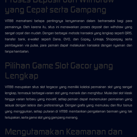
yang Cepat serta Gampang
VIT88 memahami betapa pentingnya kenyamanan dalam bertransaksi bagi para
pemainnya. Oleh karena itu, situs ini menawarkan proses deposit dan withdraw yang
sangat cepat dan mudah. Dengan berbagai metode transaksi yang lengkap seperti QRIS,
transfer bank, e-wallet seperti Dana, OVO, dan Gopay, Linkaja, Shopeepay serta
pembayaran via pulsa, para pemain dapat melakukan transaksi dengan nyaman dan
tanpa hambatan.
Pilihan Game Slot Gacor yang
Lengkap
VIT88 merupakan situs slot tergacor yang memiliki koleksi permainan slot yang sangat
lengkap, termasuk berbagai varian slot yang menarik dan menghibur. Mulai dari slot klasik
hingga varian terbaru yang inovatif, setiap pemain dapat menemukan permainan yang
sesuai dengan selera dan preferensinya. Dengan grafis yang memukau dan fitur bonus
yang menggiurkan, setiap putaran di VIT88 memberikan pengalaman bermain yang tak
terlupakan, serta game slot yang gampang menang.
Mengutamakan Keamanan dan