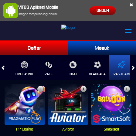
×
VIT88 Aplikasi Mobile
UNDUH
Jangan tampilkan lagi hari ini
Daftar
Masuk
OTS
LIVE CASINO
RACE
TOGEL
OLAHRAGA
CRASH GAME
i
i
i
PP Casino
Aviator
Smartsoft