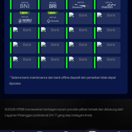
* Selama bank maintenance dan bank offline deposit dan penarikan tidak dapat
diproses
©2026 VIT88 menawarkan berbagai macam provider pilihan terbaik dan didukung oleh
Layanan Pelanggan profesional 24/7 yang siap melayani Anda.