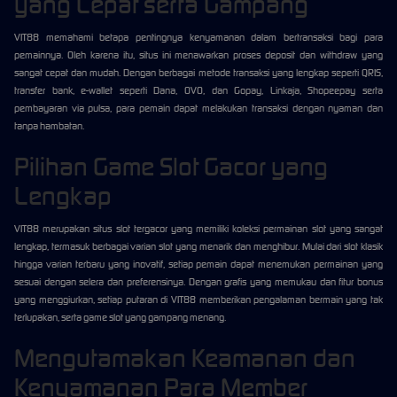
yang Cepat serta Gampang
VIT88 memahami betapa pentingnya kenyamanan dalam bertransaksi bagi para
pemainnya. Oleh karena itu, situs ini menawarkan proses deposit dan withdraw yang
sangat cepat dan mudah. Dengan berbagai metode transaksi yang lengkap seperti QRIS,
transfer bank, e-wallet seperti Dana, OVO, dan Gopay, Linkaja, Shopeepay serta
pembayaran via pulsa, para pemain dapat melakukan transaksi dengan nyaman dan
tanpa hambatan.
Pilihan Game Slot Gacor yang
Lengkap
VIT88 merupakan situs slot tergacor yang memiliki koleksi permainan slot yang sangat
lengkap, termasuk berbagai varian slot yang menarik dan menghibur. Mulai dari slot klasik
hingga varian terbaru yang inovatif, setiap pemain dapat menemukan permainan yang
sesuai dengan selera dan preferensinya. Dengan grafis yang memukau dan fitur bonus
yang menggiurkan, setiap putaran di VIT88 memberikan pengalaman bermain yang tak
terlupakan, serta game slot yang gampang menang.
Mengutamakan Keamanan dan
Kenyamanan Para Member