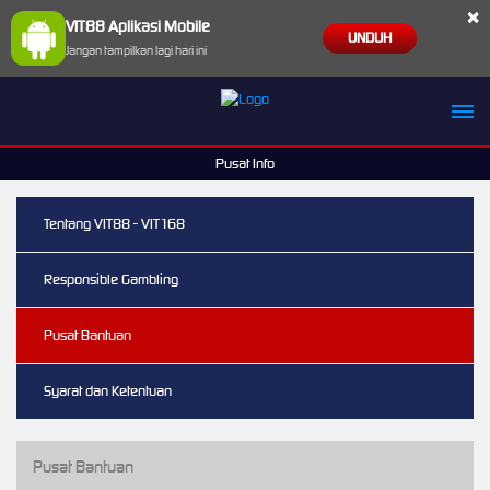
×
VIT88 Aplikasi Mobile
UNDUH
Jangan tampilkan lagi hari ini
Pusat Info
Tentang VIT88 - VIT168
Responsible Gambling
Pusat Bantuan
Syarat dan Ketentuan
Pusat Bantuan