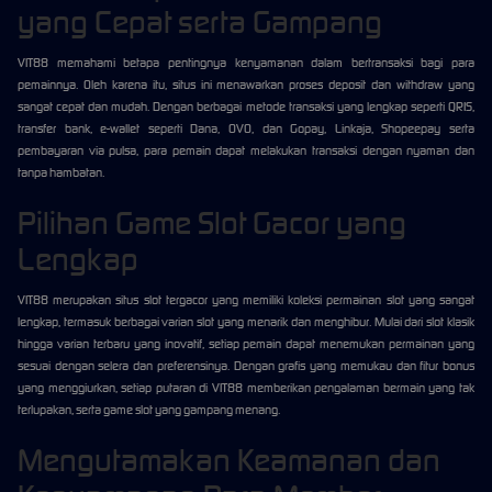
yang Cepat serta Gampang
VIT88 memahami betapa pentingnya kenyamanan dalam bertransaksi bagi para
pemainnya. Oleh karena itu, situs ini menawarkan proses deposit dan withdraw yang
sangat cepat dan mudah. Dengan berbagai metode transaksi yang lengkap seperti QRIS,
transfer bank, e-wallet seperti Dana, OVO, dan Gopay, Linkaja, Shopeepay serta
pembayaran via pulsa, para pemain dapat melakukan transaksi dengan nyaman dan
tanpa hambatan.
Pilihan Game Slot Gacor yang
Lengkap
VIT88 merupakan situs slot tergacor yang memiliki koleksi permainan slot yang sangat
lengkap, termasuk berbagai varian slot yang menarik dan menghibur. Mulai dari slot klasik
hingga varian terbaru yang inovatif, setiap pemain dapat menemukan permainan yang
sesuai dengan selera dan preferensinya. Dengan grafis yang memukau dan fitur bonus
yang menggiurkan, setiap putaran di VIT88 memberikan pengalaman bermain yang tak
terlupakan, serta game slot yang gampang menang.
Mengutamakan Keamanan dan