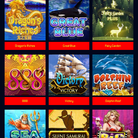
Dragon's Riches
Great Blue
Fairy Garden
888
Victory
Dolphin Reef