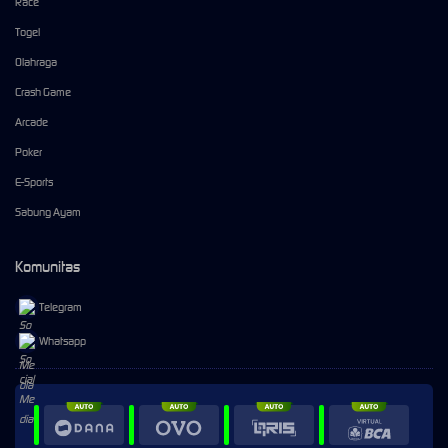
Race
Togel
Olahraga
Crash Game
Arcade
Poker
E-Sports
Sabung Ayam
Komunitas
Telegram
Whatsapp