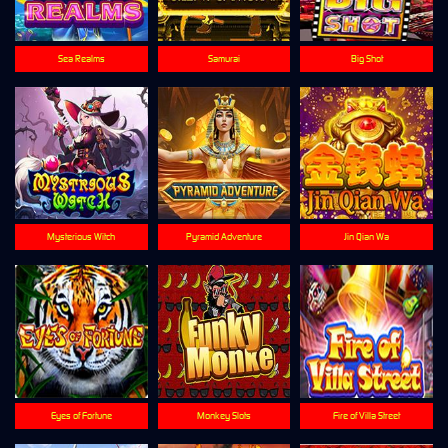
Sea Realms
Samurai
Big Shot
Mysterious Witch
Pyramid Adventure
Jin Qian Wa
Eyes of Fortune
Monkey Slots
Fire of Villa Street