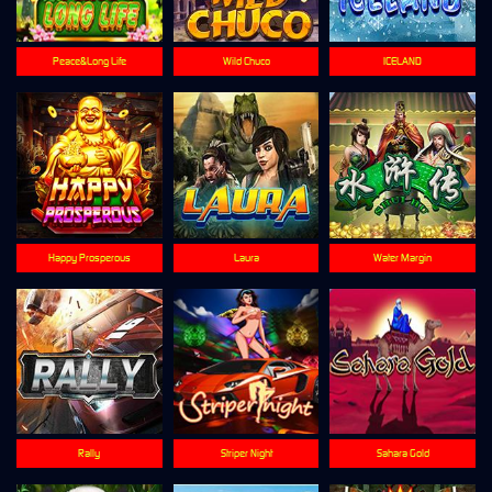
Peace&Long Life
Wild Chuco
ICELAND
Happy Prosperous
Laura
Water Margin
Rally
Striper Night
Sahara Gold