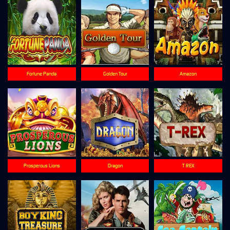
Fortune Panda
Golden Tour
Amazon
Prosperous Lions
Dragon
T-REX