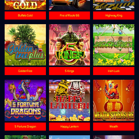
Buffalo Gold
Fire of Route 66
Highway King
GoldenTree
5 Kings
Irish Luck
5 Fortune Dragon
Happy Lantern
Wealth