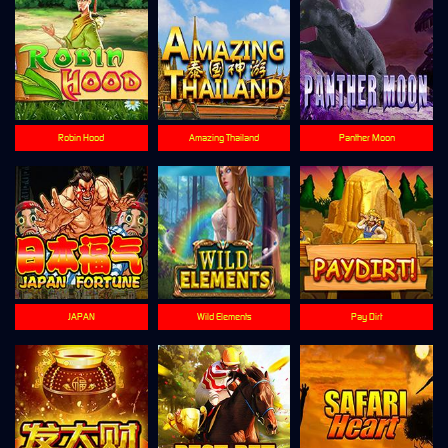
Robin Hood
Amazing Thailand
Panther Moon
JAPAN
Wild Elements
Pay Dirt