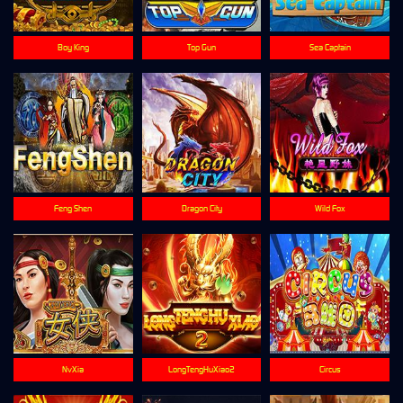
Boy King
Top Gun
Sea Captain
Feng Shen
Dragon City
Wild Fox
NvXia
LongTengHuXiao2
Circus