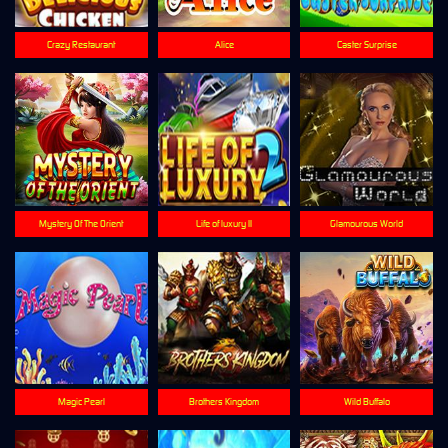
Crazy Restaurant
Alice
Caster Surprise
Mystery Of The Orient
Life of luxury II
Glamourous World
Magic Pearl
Brothers Kingdom
Wild Buffalo