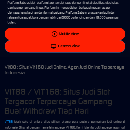
Platform Saba adalah platform taruhan olahraga dengan tingkat stabilitas, elastisitas,
dan keamanan yang tinggi. Platform ini menyediakan berbagai macam acara
olahraga, jenis taruhan dan format peluang. Platform Saba menawarkan lebih dari
ratusan liga sepak bola dengan lebih dari 5000 pertandingan dan 18.000 pasar per
bulan.
Mobile View
Desktop View
Vit88 : Situs Vit168 Judi Online, Agen Judi Online Terpercaya
Indonesia
VIT88 / VIT168: Situs Judi Slot
Tergacor Terpercaya Gampang
Buat Withdraw Tiap Hari
VIT88
ialah satu di antara situs pilihan utama para pecinta permainan judi online di
Indonesia. Dikenal dengan nama lain sebagai Vit168, Kami telah terbukti sebagai agen judi