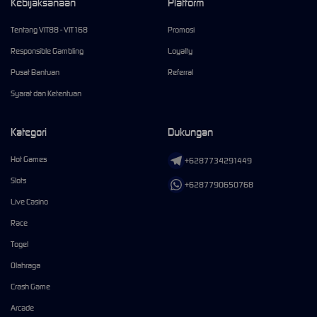
Kebijaksanaan
Platform
Tentang VIT88 - VIT168
Promosi
Responsible Gambling
Loyalty
Pusat Bantuan
Referral
Syarat dan Ketentuan
Kategori
Dukungan
Hot Games
+6287734291449
Slots
+6287790650768
Live Casino
Race
Togel
Olahraga
Crash Game
Arcade