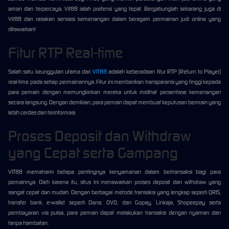
aman dan terpercaya, Vit88 ialah prefensi yang tepat. Bergabunglah sekarang juga di
Vit88 dan rasakan sensasi kemenangan dalam beragam permainan judi online yang
ditawarkan!
Fitur RTP Real-time
Salah satu keunggulan utama dari
VIT88
adalah keberadaan fitur RTP (Return to Player)
real-time pada setiap permainannya. Fitur ini memberikan transparansi yang tinggi kepada
para pemain dengan memungkinkan mereka untuk melihat persentase kemenangan
secara langsung. Dengan demikian, para pemain dapat membuat keputusan bermain yang
lebih cerdas dan terinformasi.
Proses Deposit dan Withdraw
yang Cepat serta Gampang
VIT88 memahami betapa pentingnya kenyamanan dalam bertransaksi bagi para
pemainnya. Oleh karena itu, situs ini menawarkan proses deposit dan withdraw yang
sangat cepat dan mudah. Dengan berbagai metode transaksi yang lengkap seperti QRIS,
transfer bank, e-wallet seperti Dana, OVO, dan Gopay, Linkaja, Shopeepay serta
pembayaran via pulsa, para pemain dapat melakukan transaksi dengan nyaman dan
tanpa hambatan.