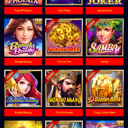
Trial of Phoenix
Gem Party
Jackpot Joker
Bangla Beauty
Fortune Tree
Samba
Bubble Beauty
Chin Shi Huang
Crazy Golden Bank