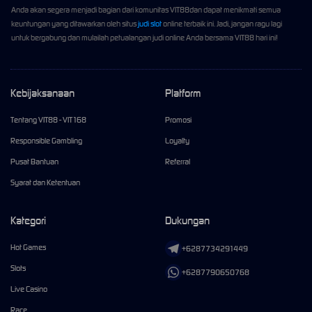
Anda akan segera menjadi bagian dari komunitas VIT88dan dapat menikmati semua
keuntungan yang ditawarkan oleh situs
judi slot
online terbaik ini. Jadi, jangan ragu lagi
untuk bergabung dan mulailah petualangan judi online Anda bersama VIT88 hari ini!
Kebijaksanaan
Platform
Tentang VIT88 - VIT168
Promosi
Responsible Gambling
Loyalty
Pusat Bantuan
Referral
Syarat dan Ketentuan
Kategori
Dukungan
Hot Games
+6287734291449
Slots
+6287790650768
Live Casino
Race