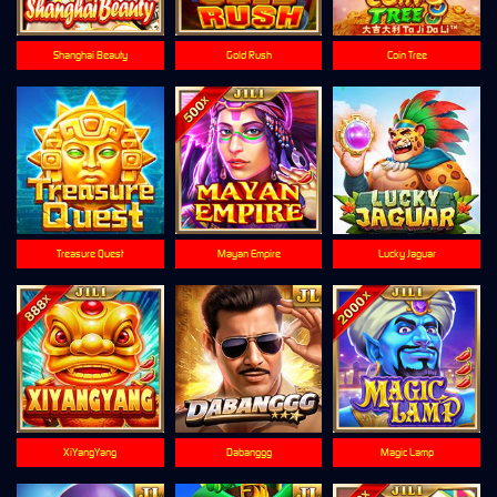
Shanghai Beauty
Gold Rush
Coin Tree
Treasure Quest
Mayan Empire
Lucky Jaguar
XiYangYang
Dabanggg
Magic Lamp