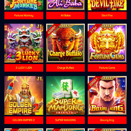
Fortune Monkey
Ali Baba
Devil Fire
3 LUCKY LION
Charge Buffalo
Fortune Gems
GOLDEN EMPIRE 2
SUPER MAHJONG
Boxing King