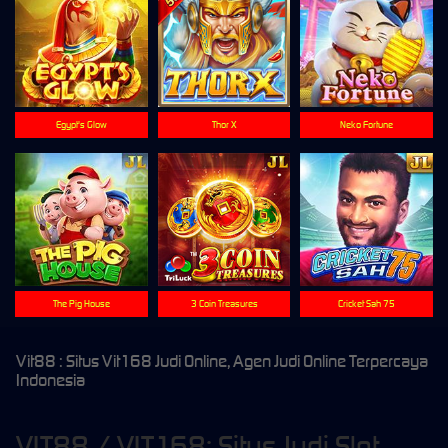
Egypt's Glow
Thor X
Neko Fortune
The Pig House
3 Coin Treasures
Cricket Sah 75
Vit88 : Situs Vit168 Judi Online, Agen Judi Online Terpercaya
Indonesia
VIT88 / VIT168: Situs Judi Slot